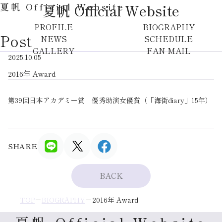
夏帆 Official Website
夏帆 Official Website
PROFILE
BIOGRAPHY
Post
NEWS
SCHEDULE
GALLERY
FAN MAIL
2025.10.05
2016年 Award
第39回日本アカデミー賞 優秀助演女優賞（「海街diary」15年）
SHARE
BACK
TOP
BIOGRAPHY
2016年 Award