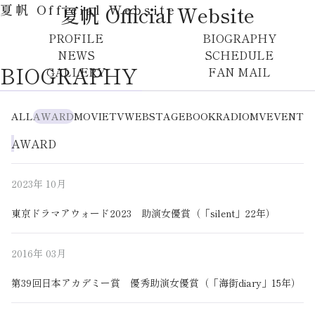
夏帆 Official Website
夏帆 Official Website
PROFILE
BIOGRAPHY
NEWS
SCHEDULE
BIOGRAPHY
GALLERY
FAN MAIL
ALL
AWARD
MOVIE
TV
WEB
STAGE
BOOK
RADIO
MV
EVENT
AWARD
2023年
10月
東京ドラマアウォード2023 助演女優賞（「silent」22年）
2016年
03月
第39回日本アカデミー賞 優秀助演女優賞（「海街diary」15年）